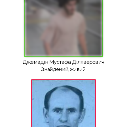
Джемадін Мустафа Діляверович
Знайдений, живий