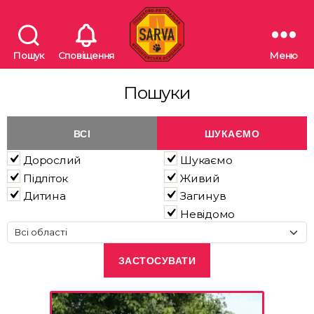
Пошук
Сповіщення
Меню
"SARVA"
Пошуково-
Пошуки
рятувальна
волонтерська
асоціація
ВСІ
ШУКАЄМО
Дорослий
Шукаємо
Підліток
Живий
Дитина
Загинув
Невідомо