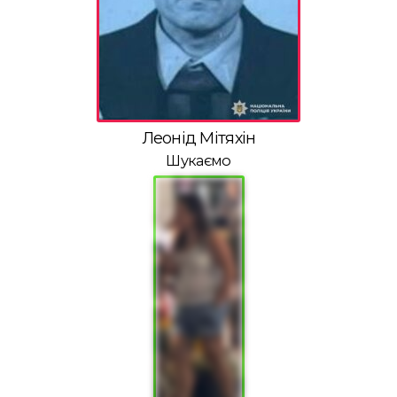
Леонід Мітяхін
Шукаємо