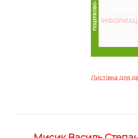
Листівка для д
←
Мисик Василь Степа