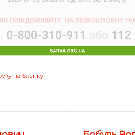
руку на бланку
нович
Бобуль Во