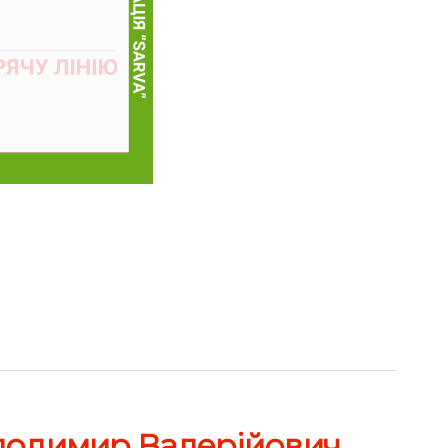
лодимир Валерійович
→