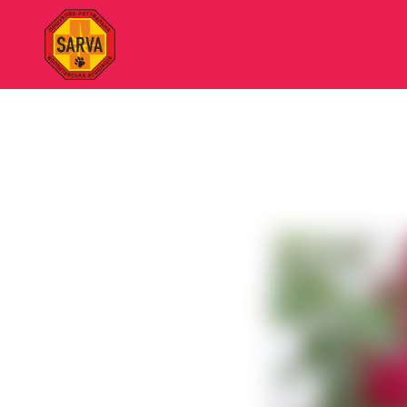
"SARVA"
Пошуково-
рятувальна
волонтерська
асоціація