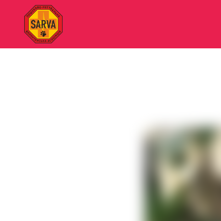
"SARVA"
Пошуково-
рятувальна
волонтерська
асоціація