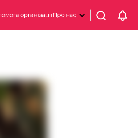
омога організації
Про нас