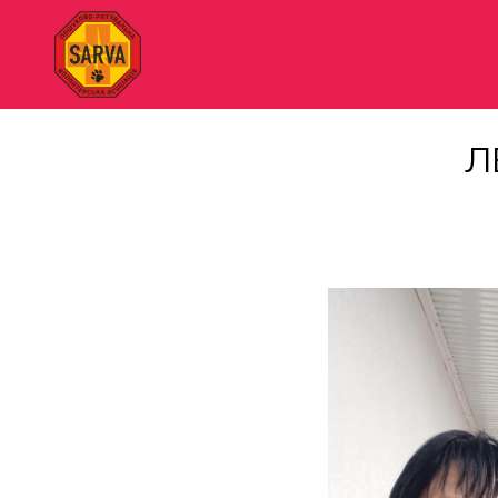
"SARVA"
Пошуково-
Л
рятувальна
волонтерська
асоціація