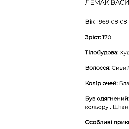
ЛЕМАК ВАС
Вік:
1969-08-08
Зріст:
170
Тілобудова:
Ху
Волосся:
Сивий
Колір очей:
Бла
Був одягнений
кольору . Штан
Особливі прик