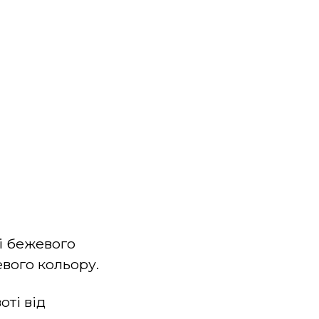
і бежевого
евого кольору.
оті від