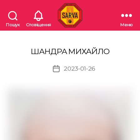
Пошук
Сповіщення
Меню
"SARVA"
Пошуково-
рятувальна
волонтерська
ШАНДРА МИХАЙЛО
асоціація
2023-01-26
Дата
запису