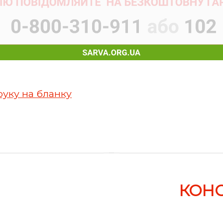
руку на бланку
КОН