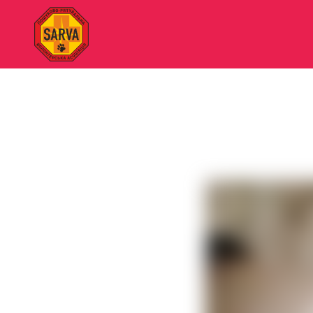
"SARVA"
Пошуково-
рятувальна
волонтерська
асоціація