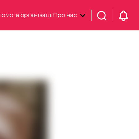
омога організації
Про нас