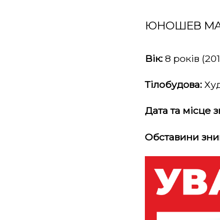
ЮНОШЕВ М
Вік:
8 років (201
Тілобудова:
Ху
Дата та місце 
Обставини зни