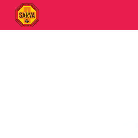
"SARVA"
Пошуково-
рятувальна
волонтерська
асоціація