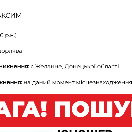
АКСИМ
6 р.н.)
дорлява
зникнення:
с.Желанне, Донецької області
кнення:
на даний момент місцезнаходження