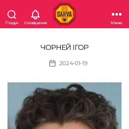
Пошук
Сповіщення
Меню
"SARVA"
Пошуково-
рятувальна
волонтерська
ЧОРНЕЙ ІГОР
асоціація
2024-01-19
Дата
запису