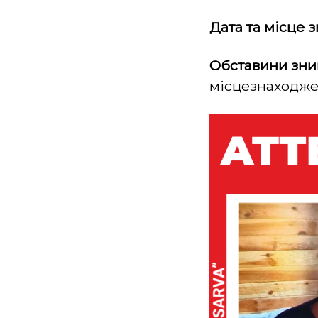
Дата та місце 
Обставини зни
місцезнаходж