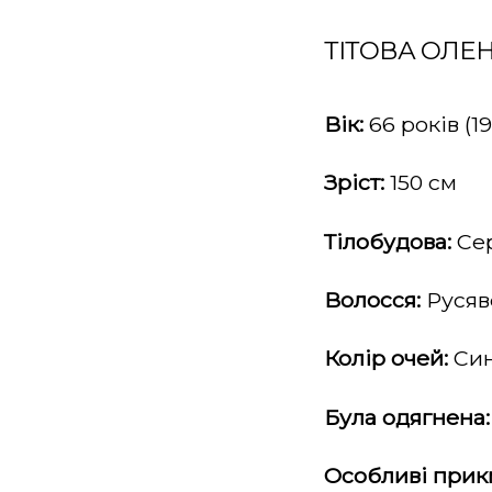
ТІТОВА ОЛЕ
Вік:
66 років (19
Зріст:
150 см
Тілобудова:
Се
Волосся:
Русяв
Колір очей:
Син
Була одягнена:
Особливі прик