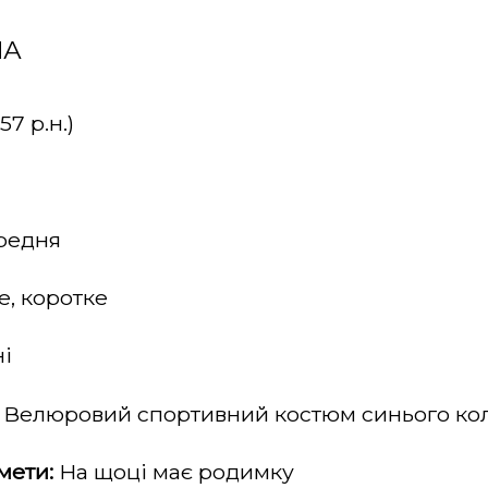
НА
57 р.н.)
редня
е, коротке
і
Велюровий спортивний костюм синього ко
мети:
На щоці має родимку