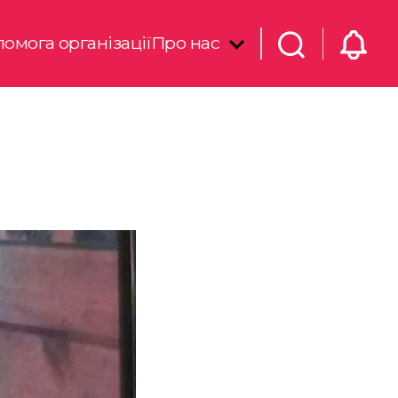
омога організації
Про нас