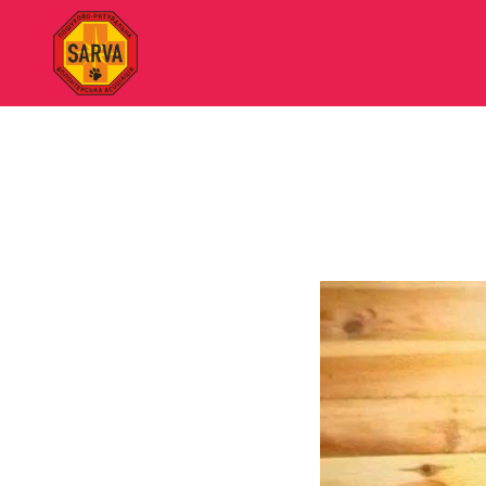
"SARVA"
Пошуково-
рятувальна
волонтерська
асоціація