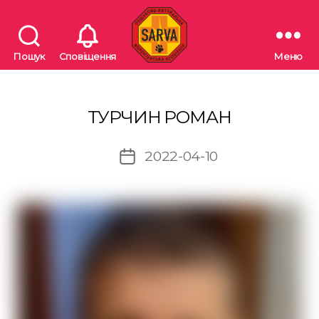
Пошук
Сповіщення
Меню
"SARVA"
Пошуково-
рятувальна
волонтерська
ТУРЧИН РОМАН
асоціація
2022-04-10
Дата
запису