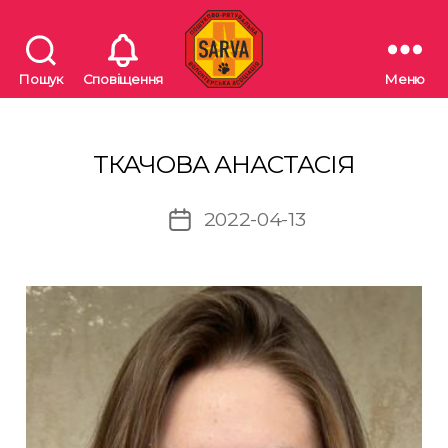
Пошук
Сповіщення
Меню
"SARVA"
Пошуково-
рятувальна
волонтерська
ТКАЧОВА АНАСТАСІЯ
асоціація
2022-04-13
Дата
запису