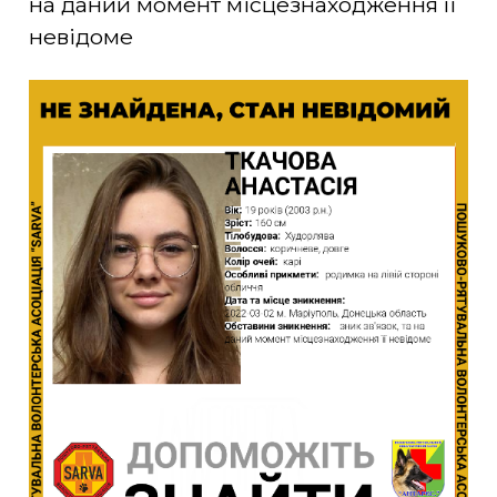
на даний момент місцезнаходження її
невідоме