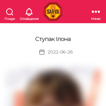
Пошук
Сповіщення
Меню
"SARVA"
Пошуково-
рятувальна
волонтерська
Ступак Ілона
асоціація
2022-06-26
Дата
запису