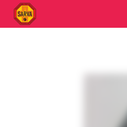
"SARVA"
Пошуково-
рятувальна
волонтерська
асоціація