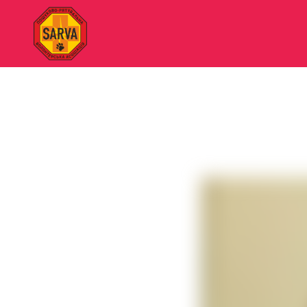
"SARVA"
Пошуково-
рятувальна
волонтерська
асоціація