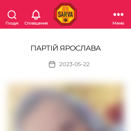
Пошук
Сповіщення
Меню
"SARVA"
Пошуково-
рятувальна
волонтерська
ПАРТІЙ ЯРОСЛАВА
асоціація
2023-05-22
Дата
запису