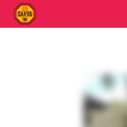
"SARVA"
Пошуково-
рятувальна
волонтерська
асоціація