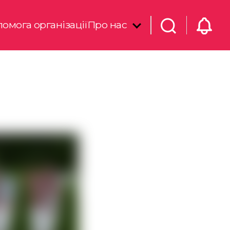
омога організації
Про нас