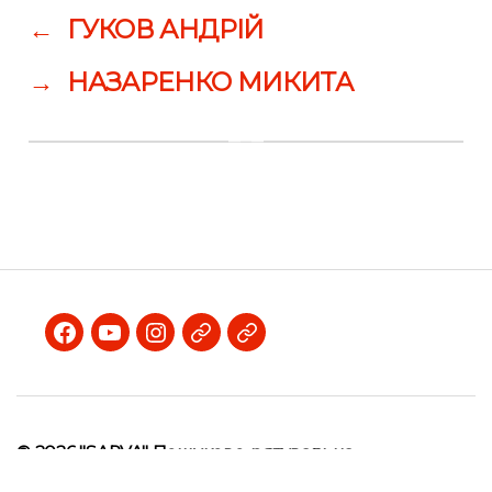
←
ГУКОВ АНДРІЙ
→
НАЗАРЕНКО МИКИТА
Facebook
Youtube
Instagram
Telegram
Viber
© 2026
"SARVA" Пошуково-рятувальна
волонтерська асоціація