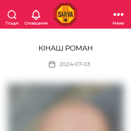
Пошук
Сповіщення
Меню
"SARVA"
Пошуково-
рятувальна
волонтерська
КІНАШ РОМАН
асоціація
2024-07-03
Дата
запису