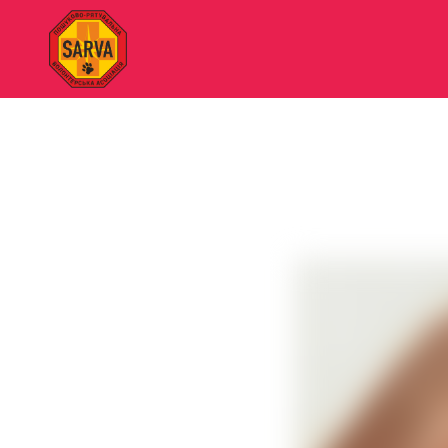
"SARVA"
Пошуково-
рятувальна
волонтерська
асоціація