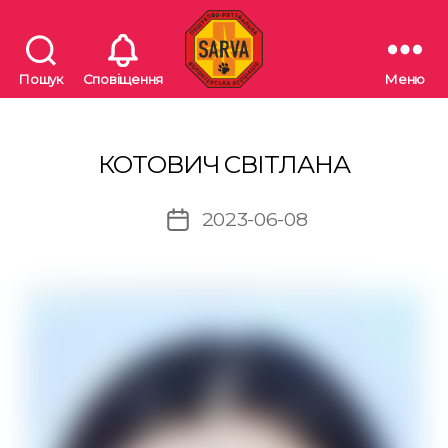
Пошук
Сповіщення
Меню
"SARVA"
Пошуково-
рятувальна
волонтерська
КОТОВИЧ СВІТЛАНА
асоціація
2023-06-08
Дата
запису