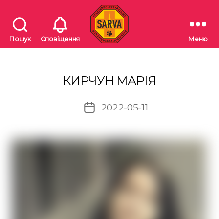
Пошук
Сповіщення
Меню
"SARVA"
Пошуково-
рятувальна
волонтерська
КИРЧУН МАРІЯ
асоціація
2022-05-11
Дата
запису