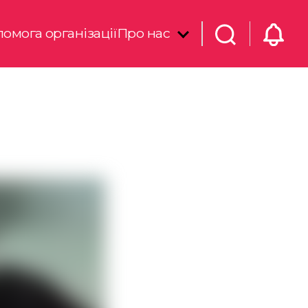
омога організації
Про нас