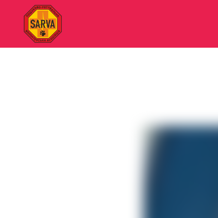
"SARVA"
Пошуково-
рятувальна
волонтерська
асоціація