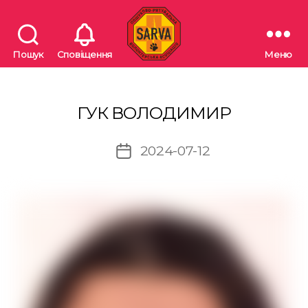
Пошук
Сповіщення
Меню
"SARVA"
Пошуково-
рятувальна
волонтерська
ГУК ВОЛОДИМИР
асоціація
2024-07-12
Дата
запису