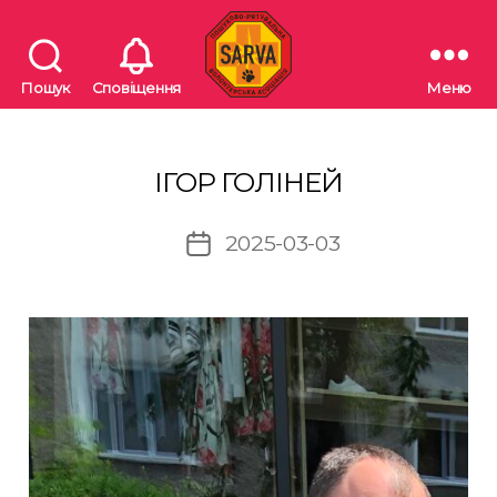
Пошук
Сповіщення
Меню
"SARVA"
Пошуково-
рятувальна
волонтерська
ІГОР ГОЛІНЕЙ
асоціація
2025-03-03
Дата
запису