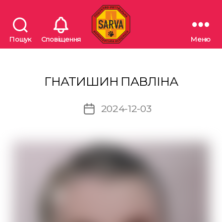
Пошук
Сповіщення
Меню
"SARVA"
Пошуково-
рятувальна
волонтерська
ГНАТИШИН ПАВЛІНА
асоціація
2024-12-03
Дата
запису