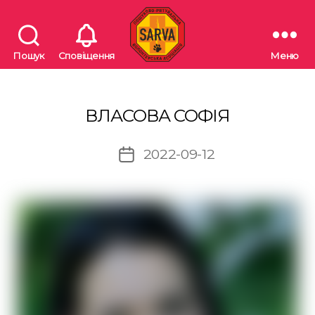
Пошук
Сповіщення
Меню
"SARVA"
Пошуково-
рятувальна
волонтерська
ВЛАСОВА СОФІЯ
асоціація
2022-09-12
Дата
запису