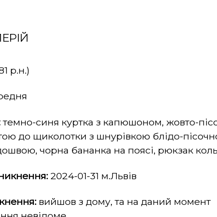
ЛЕРІЙ
1 р.н.)
редня
:
темно-синя куртка з капюшоном, жовто-пісо
ою до щиколотки з шнурівкою блідо-пісочно
ошвою, чорна бананка на поясі, рюкзак коль
зникнення:
2024-01-31 м.Львів
кнення:
вийшов з дому, та на даний момент
ння невідоме