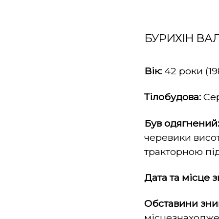
БУРИХІН ВА
Вік:
42 роки (198
Тілобудова:
Се
Був одягнений
черевики висот
тракторною під
Дата та місце 
Обставини зни
місцезнаходже