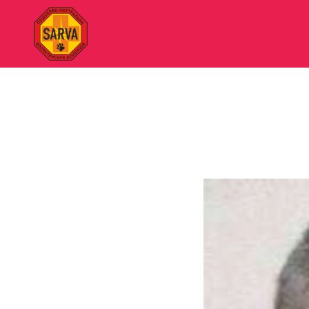
"SARVA"
Пошуково-
рятувальна
волонтерська
асоціація