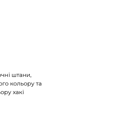
чні штани,
го кольору та
ору хакі