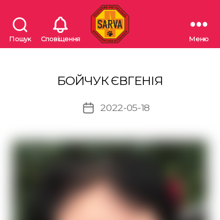
Пошук
Сповіщення
Меню
"SARVA"
Пошуково-
рятувальна
волонтерська
БОЙЧУК ЄВГЕНІЯ
асоціація
2022-05-18
Дата
запису