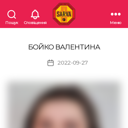
Пошук
Сповіщення
Меню
"SARVA"
Пошуково-
рятувальна
волонтерська
БОЙКО ВАЛЕНТИНА
асоціація
2022-09-27
Дата
запису